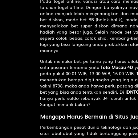
Pada togel online, variasi atau cara mem
W
Sunderland
taruhan togel offline. Dengan banyaknya inov
91
Ballpen
0.00
HDP
0.00
1.03
Odds
-1.17
online menjadi lebih menyenangkan dan mud
bet diskon, mode bet BB (bolak-balik), mode
92
Balsem
PLAY
menyediakan bet super diskon dimana no
hadiah yang besar juga. Selain mode bet ya
93
Timbanga
Brighton... vs
seperti colok bebas, colok shio, kembang-k
i
Aston Vi...
lagi yang bisa langsung anda praktekkan at
94
Timba
23/08 21:00PM
mainnya.
Brighton &
95
Ban Gemb
H
Untuk memulai bet, pertama yang harus dil
Hove Albion
satu pasaran ternama yaitu
Toto Macau 4D
ya
96
Timang A
W
Aston Villa
pada pukul 00:01 WIB, 13:00 WIB, 16:00 WIB, 
97
Bangku
menentukan berapa digit angka yang ingin 
-0.25
HDP
0.25
1.04
Odds
-1.19
yakni 8798, maka anda hanya perlu pasang d
98
Timah
bet yang bisa anda tentukan sendiri. Di
IDNT
PLAY
hanya perlu saldo sebanyak 34 rupiah untuk
99
Bantal
Sangat menarik bukan?
Inter Mi... vs
i
Monza
100
Tikus Mak
22/08 23:30PM
Mengapa Harus Bermain di Situs Jud
101
Batu Gugu
H
Inter Milan
Perkembangan pesat dunia teknologi dan ju
situs abal-abal yang tidak bertanggung jaw
102
Tidur
W
Monza