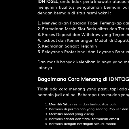
IDNTOGEL
, anda tidak perlu khawatir ataup
menjamin kualitas pengalaman bermain pa
103
Batu Nisa
-1.75
HDP
1.75
-1.05
Odds
-1.07
dengan bermain di situs resmi yakni :
104
Tiang Kap
PLAY
1.
Menyediakan Pasaran Togel Terlengkap d
2.
Permainan Mesin Slot Berkualitas dan Terl
105
Tertabrak
Paris Sa... vs
3.
Proses Deposit dan Withdraw yang Terjami
Rennes
i
4.
Jackpot dan Kemenangan Mudah di Dapat
24/08
106
Terong
01:45AM
5.
Keamanan Sangat Terjamin
107
Termos
6.
Pelayanan Profesional dan Layanan Bantuan
Paris Saint
H
Germain
Dan masih banyak kelebihan lainnya yang me
108
Terlangga
lainnya.
W
Rennes
109
Terlangga
Bagaimana Cara Menang di IDNTOG
-1.25
HDP
1.25
-1.09
Odds
-1.03
110
Terlangga
Tidak ada cara menang yang pasti, tapi ad
PLAY
111
Terhalang
bermain judi online. Beberapa tips mudah yang
PEC Zwol... vs
Memilih Situs resmi dan berkualitas baik.
112
Terhalang
Ajax
i
09/08
Bermain di permainan yang sedang Populer dan Vi
19:30PM
Memiliki modal yang cukup.
113
Bawang
Bermain santai dan tidak termakan emosi.
H
PEC Zwolle
Bermain dengan bettingan sesuai modal.
114
Bayar Paj