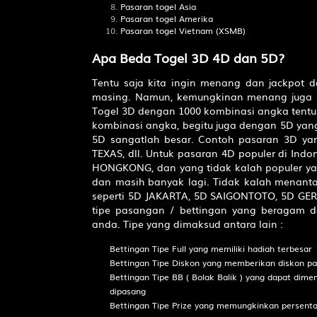
Pasaran togel Asia
163
Bertengka
Pasaran togel Amerika
Pasaran togel Vietnam (XSMB)
164
Bertunan
Apa Beda Togel 3D 4D dan 5D?
165
Betulkan 
Tentu saja kita ingin menang dan jackpot 
166
Biku Sung
masing. Namun, kemungkinan menang juga se
Togel 3D dengan 1000 kombinasi angka tentu
167
Bir
kombinasi angka, begitu juga dengan 5D yan
168
Biscuit
5D sangatlah besar. Contoh pasaran 3D y
TEXAS, dll. Untuk pasaran 4D populer di In
169
Bocah Ra
HONGKONG, dan yang tidak kalah populer ya
dan masih banyak lagi. Tidak kalah menanta
170
Bola
seperti 5D JAKARTA, 5D SAIGONTOTO, 5D GE
tipe pasangan / bettingan yang beragam d
171
Setan - B
anda. Tipe yang dimaksud antara lain :
Tangan - 
Bettingan Tipe Full yang memiliki hadiah terbesar
Bettingan Tipe Diskon yang memberikan diskon p
172
Orang Mat
Bettingan Tipe BB ( Bolak Balik ) yang dapat dime
Sawi - Kaki
dipasang
Bettingan Tipe Prize yang memungkinkan persen