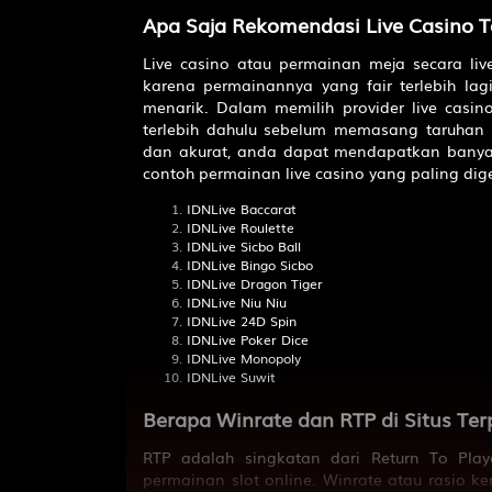
173
Dewi Bulan
Apa Saja Rekomendasi Live Casino 
Dewi Sri
Live casino atau permainan meja secara li
karena permainannya yang fair terlebih lag
174
Maling Kec
menarik. Dalam memilih provider live casi
Pasar - Ta
terlebih dahulu sebelum memasang taruhan 
dan akurat, anda dapat mendapatkan banyak
contoh permainan live casino yang paling di
175
Jendral,Je
(Pepaya) -
IDNLive Baccarat
IDNLive Roulette
IDNLive Sicbo Ball
IDNLive Bingo Sicbo
176
Kelenteng 
IDNLive Dragon Tiger
Sang Pamu
IDNLive Niu Niu
IDNLive 24D Spin
IDNLive Poker Dice
177
Menteri Se
IDNLive Monopoly
Kipas - Se
IDNLive Suwit
Berapa Winrate dan RTP di Situs Te
178
Potong Bab
RTP adalah singkatan dari Return To Play
Spet (Sunt
permainan slot online. Winrate atau rasio 