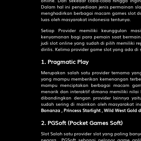
online. Dari sekedar coba-coba hingga ingin 
Dalam hal ini penyediaan jenis permainan sl
Sparta R... vs
menghadirkan berbagai macam games slot dar
44
Hidung Bel
Feyenoor...
i
luas oleh masyarakat indonesia tentunya.
09/08
Meja - Arj
Promo
17:15PM
Setiap Provider memiliki keunggulan m
PROMO SBO SPORT
kenyamanan bagi para pemain saat bermain s
45
Udang ke
judi slot online yang sudah di pilih memiliki 
Sparta
H
Rotterdam
dirilis. Kelima provider game slot yang ada di 
46
Langit
W
Feyenoord
1. Pragmatic Play
47
Tanah
0.75
HDP
-0.75
1.03
Odds
-1.16
Merupakan salah satu provider ternama yan
48
Gula
yang mampu memberikan kemenangan terbesa
PLAY
mampu menciptakan berbagai macam games
49
Obat
menarik dan interaktif dimana memiliki nilai 
SC Heere... vs
50
Ahli Nuju
dibandingkan dengan provider lainnya yait
i
FC Twent...
09/08 21:45PM
sudah sering di mainkan oleh masyarakat in
51
Air Gripe
Bonanza , Princess Starlight , Wild West Gold d
SC
H
Heerenveen
52
Air Panas
2. PGSoft (Pocket Games Soft)
FC Twente
W
53
Alat Tulis
Slot Salah satu provider slot yang paling ba
Enschede
negara.. PGSoft sebagai pelopor game aplika