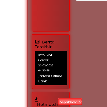
CONNECTICUT
665
Paris Sa... vs
i
Aston Vi...
9
Istri Sejati
13/08 02:00AM
3D GEORGIA
Mobil - Se
316
Paris Saint
H
Germain
3D INDIANA
10
Peti Mati 
172
W
Aston Villa
Arjuna da
3D IOWA
350
-0.75
Berita
HDP
0.75
-1.11
Odds
-1.02
Terakhir
11
Raja - Nag
PLAY
Samiaji
Info Slot
Gacor
Bayern M... vs
i
VfB Stut...
12
Wanita Can
21-02-2023
29/08 01:30AM
Bubuk - O
04:30:48
Bayern
Jadwal Offline
H
Munchen
Bank
13
Ahli Nujum
W
VfB Stuttgart
01-02-2022
Abiyasa
13:51:53
-1.75
HDP
1.75
-1.04
Odds
-1.08
Info Lengkap
Togel
14
Orang Buta
Hotmatch
PLAY
Destarata