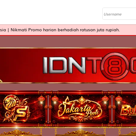
romo harian berhadiah ratusan juta rupiah.