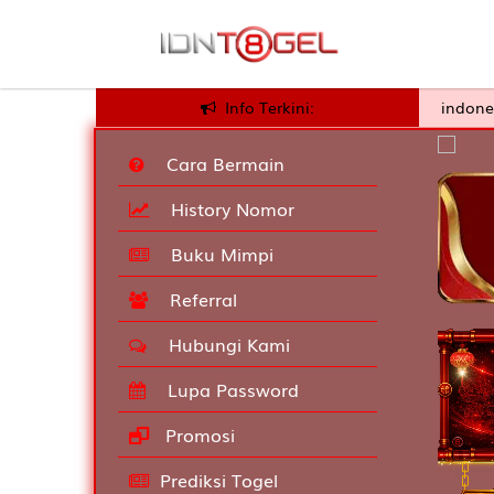
i
22/08 19:30PM
H
Hull City
W
Manchester United
aming Terlengkap, Terbaik & Terpercaya di indonesia | Nikmati P
Info Terkini:
1.25
HDP
-1.25
-1.12
Odds
-1.01
Cara Bermain
PLAY
History Nomor
Sevilla vs Rayo Val...
i
16/08 22:00PM
Buku Mimpi
H
Sevilla
Referral
W
Rayo Vallecano
Hubungi Kami
-0.25
HDP
0.25
1.07
Odds
-1.05
Lupa Password
PLAY
Promosi
Celta Vi... vs Osasuna
i
16/08 22:00PM
Prediksi Togel