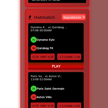
-0.75
HDP
0.75
-1.11
Odds
-1.02
Hotmatch
PLAY
Bayern M... vs VfB Stut...
i
29/08 01:30AM
H
Bayern Munchen
W
VfB Stuttgart
-1.75
HDP
1.75
-1.04
Odds
-1.08
PLAY
Everton vs Crystal ...
i
22/08 22:00PM
H
Everton
W
Crystal Palace
-0.50
HDP
0.50
1.16
Odds
-1.35