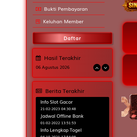
H
Celta Vigo
Bukti Pembayaran
W
Osasuna
Keluhan Member
-0.50
HDP
0.50
1.06
Odds
-1.21
PLAY
Daftar
Dynamo K... vs Qarabag ...
i
07/08 00:00AM
Hasil Terakhir
H
Dynamo Kyiv
06 Agustus 2026
W
Qarabag FK
3D CONNECTICUT
8
3
0
-0.25
HDP
0.25
-1.11
Odds
-1.16
Berita Terakhir
3D GEORGIA
0
8
9
PLAY
Info Slot Gacor
3D INDIANA
4
1
4
21-02-2023 04:30:48
Paris Sa... vs Aston Vi...
i
13/08 02:00AM
Jadwal Offline Bank
3D IOWA
9
3
5
01-02-2022 13:51:53
H
Paris Saint Germain
Info Lengkap Togel
W
Aston Villa
04-10-2021 17:54:08