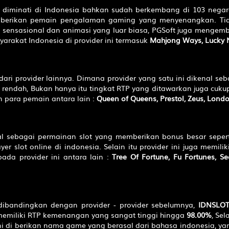
k diminati di Indonesia bahkan sudah berkembang di 103 negara
 memberikan pemain pengalaman gaming yang menyenangkan. T
ang sensasional dan animasi yang luar biasa, PGSoft juga menge
rakat Indonesia di provider ini termasuk
Mahjong Ways, Lucky 
dari provider lainnya. Dimana provider yang satu ini dikenal s
endah, Bukan hanya itu tingkat RTP yang ditawarkan juga cuku
an para pemain antara lain :
Queen of Queens, Prestol, Zeus, Lond
al sebagai permainan slot yang memberikan bonus besar seperti
er slot online di indonesia. Selain itu provider ini juga memil
ada provider ini antara lain :
Tree Of Fortune, Fu Fortunes, Se
dibandingkan dengan provider - provider sebelumnya,
IDNSLO
emiliki RTP kemenangan yang sangat tinggi hingga
98.00%
, Sel
 di berikan nama game yang berasal dari bahasa indonesia, yang 