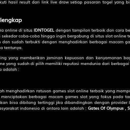
i hasil result dari link live draw setiap pasaran togel yang b
rlengkap
a online di situs
IDNTOGEL
dengan tampilan terbaik dan cara b
sekedar coba-coba hingga ingin bergabung di situs slot online t
n dan sudah terbukti dengan menghadirkan berbagai macam game
a tentunya.
sing yang memberikan jaminan kepuasan dan kenyamanan bagi 
line yang sudah di pilih memiliki reputasi mendunia dari berbagai 
 adalah :
dah menghadirkan ratusan games slot online terbaik yang ma
menciptakan berbagai macam games slot yang fokus pada tamp
kan bisa dibilang tertinggi jika dibandingkan dengan provider 
syarakat indonesia di antara lain adalah :
Gates Of Olympus , S