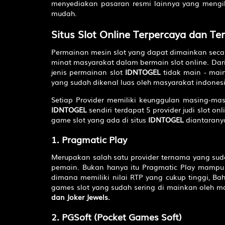
menyediakan pasaran resmi lainnya yang mengikut
mudah.
H
Maccabi Tel Aviv
Situs Slot Online Terpercaya dan Te
W
CSKA Sofia
-0.50
HDP
0.50
-1.01
Odds
-1.20
Permainan mesin slot yang dapat dimainkan secar
minat masyarakat dalam bermain slot online. Dari 
PLAY
jenis permainan slot
IDNTOGEL
tidak main - mai
yang sudah dikenal luas oleh masyarakat indonesi
PAOK vs Anderlec...
i
07/08 00:45AM
Setiap Provider memiliki keunggulan masing-ma
IDNTOGEL
sendiri terdapat 5 provider judi slot on
H
PAOK
game slot yang ada di situs
IDNTOGEL
diantaranya
W
Anderlecht
1. Pragmatic Play
-0.75
HDP
0.75
-1.19
Odds
-1.02
Merupakan salah satu provider ternama yang su
pemain. Bukan hanya itu Pragmatic Play mampu 
PLAY
dimana memiliki nilai RTP yang cukup tinggi, Bah
games slot yang sudah sering di mainkan oleh ma
Sporting... vs Dinamo M...
i
dan Joker Jewels.
07/08 01:30AM
2. PGSoft (Pocket Games Soft)
H
Sporting Braga