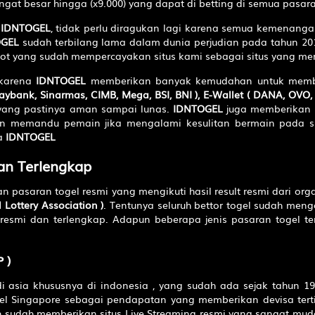
ngat besar hingga (x9.000) yang dapat di betting di semua pasara
i
IDNTOGEL
, tidak perlu diragukan lagi karena semua kemenanga
OGEL
sudah terbilang lama dalam dunia perjudian pada tahun 2019
n slot yang sudah mempercayakan situs kami sebagai situs yang
 karena
IDNTOGEL
memberikan banyak kemudahan untuk member
Maybank, Sinarmas, CIMB, Mega, BSI, BNI ), E-Wallet ( DANA, OVO,
 yang pastinya aman sampai lunas.
IDNTOGEL
juga memberikan 
 memandu pemain jika mengalami kesulitan bermain pada sit
ya
IDNTOGEL
dan Terlengkap
pasaran togel resmi yang mengikuti hasil result resmi dari organ
 Lottery Association )
. Tentunya seluruh bettor togel sudah men
esmi dan terlengkap. Adapun beberapa jenis pasaran togel t
 )
i asia khususnya di indonesia , yang sudah ada sejak tahun 1
el Singapore sebagai pendapatan yang memberikan devisa tert
tah sudah memberikan situs Live Streaming resmi yang sangat m