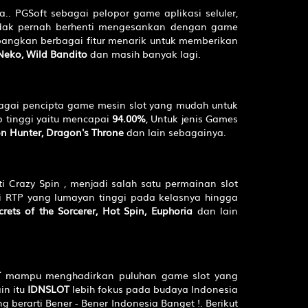
.. PGSoft sebagai pelopor game aplikasi seluler,
idak pernah berhenti mengesankan dengan game
mbangkan berbagai fitur menarik untuk memberikan
Neko, Wild Bandito
dan masih banyak lagi.
ebagai pencipta game mesin slot yang mudah untuk
p tinggi yaitu mencapai
94.00%
, Untuk jenis Games
on Hunter, Dragon's Throne
dan lain sebagainya.
 Crazy Spin , menjadi salah satu permainan slot
iki RTP yang lumayan tinggi pada kelasnya hingga
crets of the Sorcerer, Hot Spin, Euphoria
dan lain
T
mampu menghadirkan puluhan game slot yang
ain itu
IDNSLOT
lebih fokus pada budaya Indonesia
berarti Bener - Bener Indonesia Banget !. Berikut