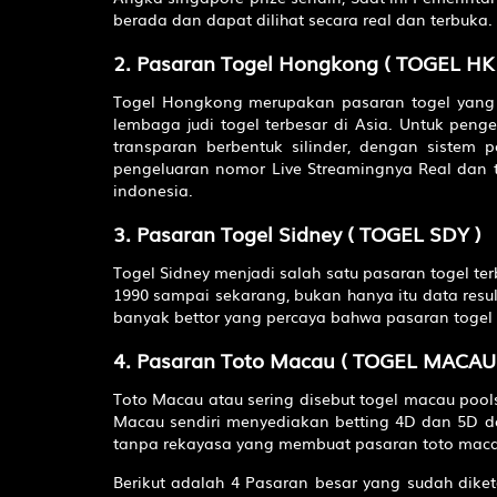
07/08 00:00AM
Promo
berada dan dapat dilihat secara real dan terbuka
PROMO SBO SPORT
2.
Pasaran Togel Hongkong ( TOGEL HK 
H
Red Bull Salzburg
Togel Hongkong merupakan pasaran togel yang su
W
Pafos FC
lembaga judi togel terbesar di Asia. Untuk peng
transparan berbentuk silinder, dengan siste
-1.00
HDP
1.00
-1.13
Odds
-1.06
pengeluaran nomor Live Streamingnya Real dan t
indonesia.
PLAY
3. Pasaran Togel Sidney ( TOGEL SDY )
Jagiello... vs Rangers ...
i
06/08 23:00PM
Togel Sidney menjadi salah satu pasaran togel te
1990 sampai sekarang, bukan hanya itu data resu
H
Jagiellonia Bialystok
banyak bettor yang percaya bahwa pasaran togel S
W
Rangers FC
4. Pasaran Toto Macau ( TOGEL MACAU
0.25
HDP
-0.25
-1.26
Odds
1.03
Toto Macau atau sering disebut togel macau pool
Macau sendiri menyediakan betting 4D dan 5D den
PLAY
tanpa rekayasa yang membuat pasaran toto macau d
Maccabi ... vs CSKA Sof...
i
Berikut adalah 4 Pasaran besar yang sudah diket
06/08 23:00PM