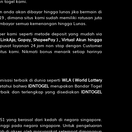
n togel kami.
n anda akan dibayar hingga lunas jika bermain di
 , dimana situs kami sudah memiliki ratusan juta
 membayar semua kemenangan hingga Lunas.
 kami seperti metode deposit yang mudah via
 LinkAja, Gopay, ShopeePay ) , Virtual Akun hingga
pusat layanan 24 jam non stop dengan Customer
us kami. Nikmati bonus menarik setiap harinya
isasi terbaik di dunia seperti
WLA ( World Lottery
getahui bahwa
IDNTOGEL
merupakan Bandar Togel
erbaik dan terlengkap yang disediakan
IDNTOGEL
951 yang berasal dari kedah di negara singapore.
inggi pada negara singapore. Untuk pengeluaran
udah di akses oleh masyarakat setempat dimanapun